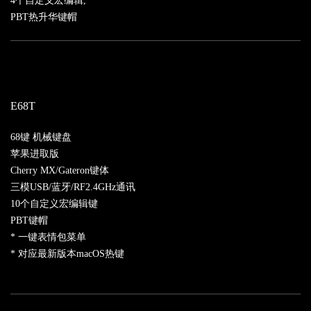
4个自定义宏编辑,
PBT热升华键帽
E68T
68键 机械键盘
苹果进取版
Cherry MX/Gateron键体
三模USB/蓝牙/RF2.4GHz通讯
10个自定义宏编辑键
PBT键帽
* 一键表情包菜单
* 对应最新版本macOS热键