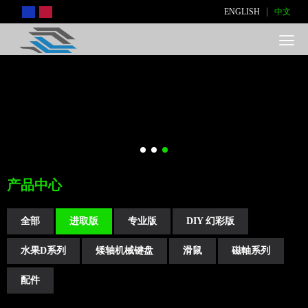
|
ENGLISH
中文
产品中心
全部
进取版
专业版
DIY 幻彩版
水果D系列
矮轴机械键盘
滑鼠
磁軸系列
配件